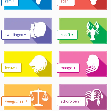
ram +
stier +
tweelingen +
kreeft +
leeuw +
maagd +
weegschaal +
schorpioen +