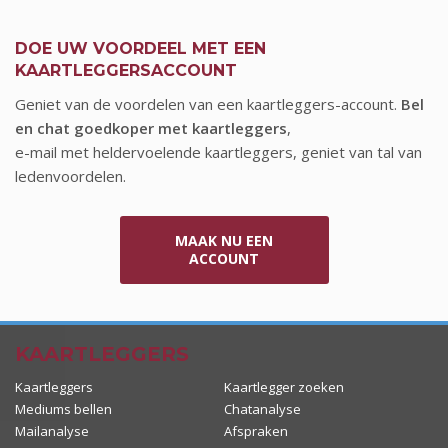
WEN
KAREN
DOE UW VOORDEEL MET EEN
KAARTLEGGERSACCOUNT
5 augustus
5 augustus
Geniet van de voordelen van een kaartleggers-account.
Bel
en chat goedkoper met kaartleggers
,
e-mail met heldervoelende kaartleggers, geniet van tal van
ledenvoordelen.
MAAK NU EEN
ACCOUNT
KAARTLEGGERS
Kaartleggers
Kaartlegger zoeken
Mediums bellen
Chatanalyse
YUORAH
SAMMY
Mailanalyse
Afspraken