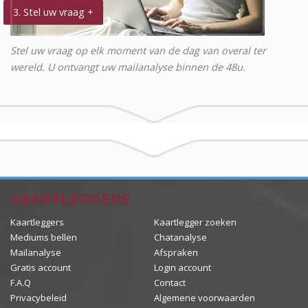
3. Stel uw vraag +
Stel uw vraag op elk moment van de dag van overal ter
wereld. U ontvangt uw mailanalyse binnen de 48u.
KAARTLEGGERS
Kaartleggers
Kaartlegger zoeken
Mediums bellen
Chatanalyse
Mailanalyse
Afspraken
Gratis account
Login account
F.A.Q
Contact
Privacybeleid
Algemene voorwaarden