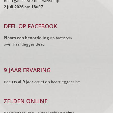
Beau gaf laatste belanalyse op
2 juli 2026
om
18u07
DEEL OP FACEBOOK
Plaats een beoordeling
op facebook
over kaartlegger Beau
9 JAAR ERVARING
Beau is
al 9 jaar
actief op kaartleggers.be
ZELDEN ONLINE
Kaartlegger Beau is heel zelden online.