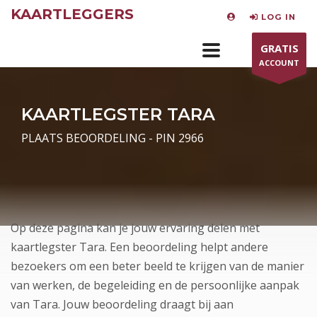
KAARTLEGGERS
LOG IN
GRATIS
ACCOUNT
KAARTLEGSTER TARA
PLAATS BEOORDELING - PIN 2966
Op deze pagina kan je jouw ervaring delen met
kaartlegster Tara. Een beoordeling helpt andere
bezoekers om een beter beeld te krijgen van de manier
van werken, de begeleiding en de persoonlijke aanpak
van Tara. Jouw beoordeling draagt bij aan