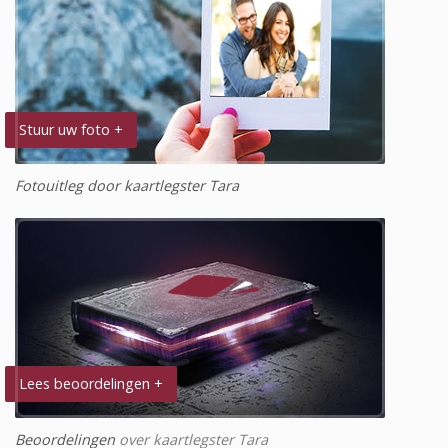
Stuur uw foto +
Fotouitleg door kaartlegster Tara
Lees beoordelingen +
Beoordelingen
over kaartlegster Tara