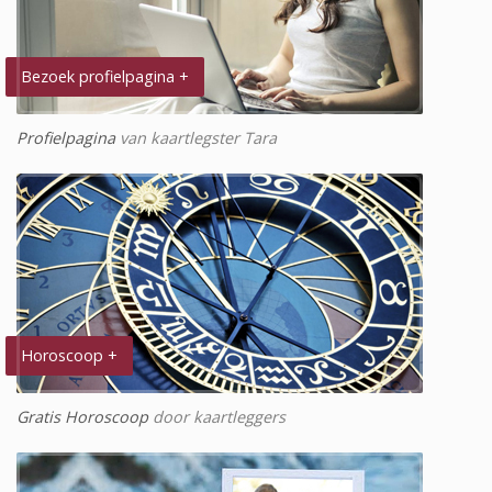
Bezoek profielpagina +
Profielpagina
van kaartlegster Tara
Horoscoop +
Gratis Horoscoop
door kaartleggers