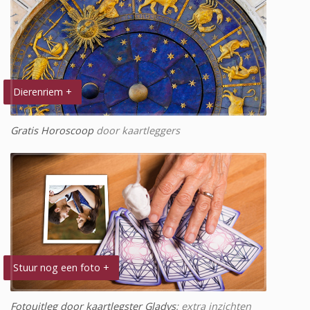
Dierenriem +
Gratis Horoscoop
door kaartleggers
Stuur nog een foto +
Fotouitleg door kaartlegster Gladys
: extra inzichten