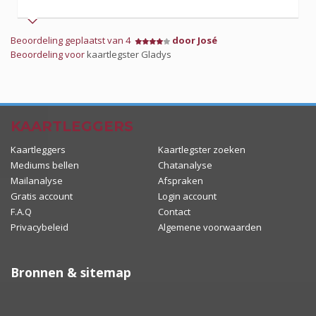
Beoordeling geplaatst van 4
door José
Beoordeling voor
kaartlegster Gladys
KAARTLEGGERS
Kaartleggers
Kaartlegster zoeken
Mediums bellen
Chatanalyse
Mailanalyse
Afspraken
Gratis account
Login account
F.A.Q
Contact
Privacybeleid
Algemene voorwaarden
Bronnen & sitemap