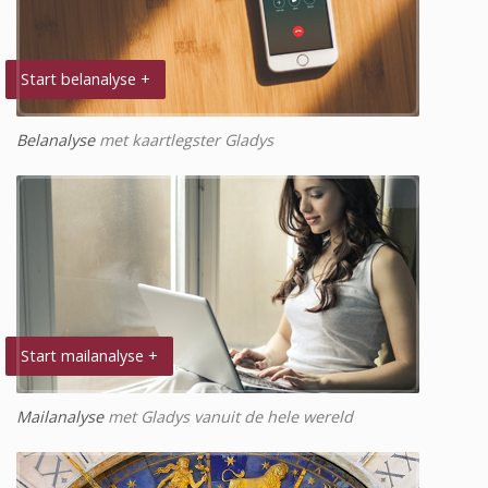
Start belanalyse +
Belanalyse
met kaartlegster Gladys
Start mailanalyse +
Mailanalyse
met Gladys vanuit de hele wereld