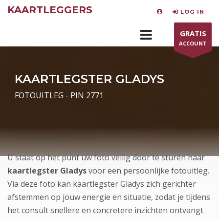
KAARTLEGGERS
LOG IN
GRATIS
ACCOUNT
KAARTLEGSTER GLADYS
FOTOUITLEG - PIN 2771
U staat op het punt uw foto veilig door te sturen naar
kaartlegster Gladys
voor een persoonlijke fotouitleg.
Via deze foto kan kaartlegster Gladys zich gerichter
afstemmen op jouw energie en situatie, zodat je tijdens
het consult snellere en concretere inzichten ontvangt