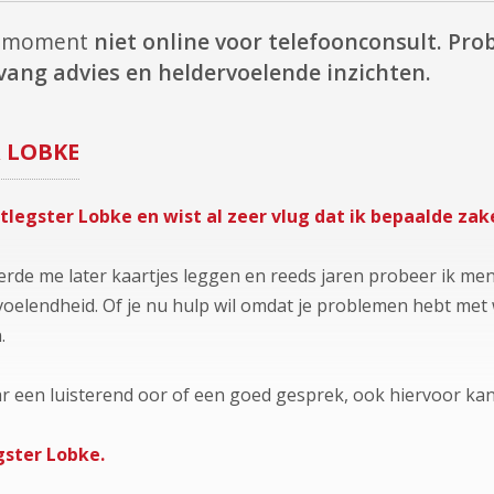
it moment
niet online voor telefoonconsult.
Prob
vang advies en heldervoelende inzichten.
R
LOBKE
rtlegster Lobke en wist al zeer vlug dat ik bepaalde zak
rde me later kaartjes leggen en reeds jaren probeer ik mens
voelendheid. Of je nu hulp wil omdat je problemen hebt met w
.
r een luisterend oor of een goed gesprek, ook hiervoor kan j
gster Lobke.