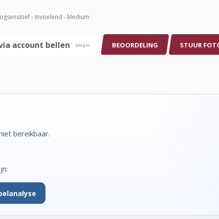
gsensitief - Invoelend - Medium
via account bellen
BEOORDELING
STUUR FOT
90cpm
iet bereikbaar.
jn:
belanalyse