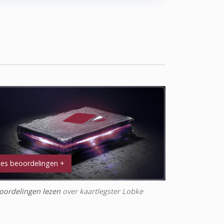
es beoordelingen +
oordelingen lezen
over kaartlegster Lobke