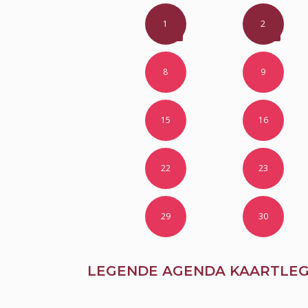
1
2
8
9
15
16
22
23
29
30
LEGENDE AGENDA KAARTLEG