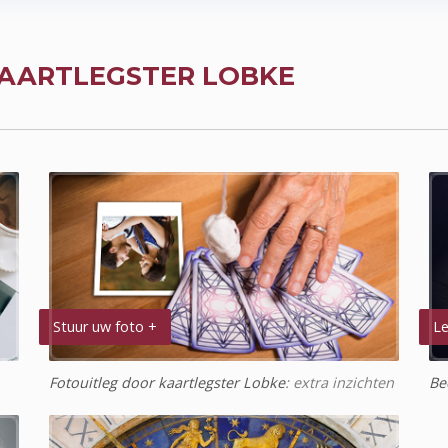
AARTLEGSTER LOBKE
Stuur uw foto +
Le
Fotouitleg door kaartlegster Lobke
: extra inzichten
Be