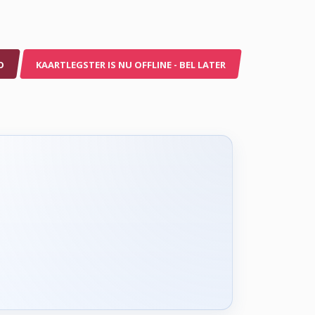
O
KAARTLEGSTER IS NU OFFLINE - BEL LATER