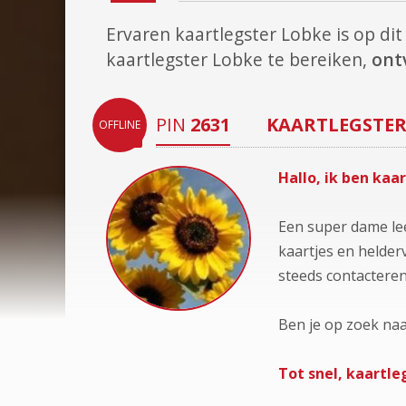
Ervaren kaartlegster Lobke is op d
kaartlegster Lobke te bereiken,
ont
PIN
2631
KAARTLEGSTE
OFFLINE
Hallo, ik ben kaa
Een super dame lee
kaartjes en helder
steeds contacteren
Ben je op zoek naa
Tot snel, kaartle