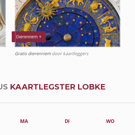
Dierenriem +
Gratis dierenriem
door kaartleggers
US
KAARTLEGSTER LOBKE
MA
DI
WO