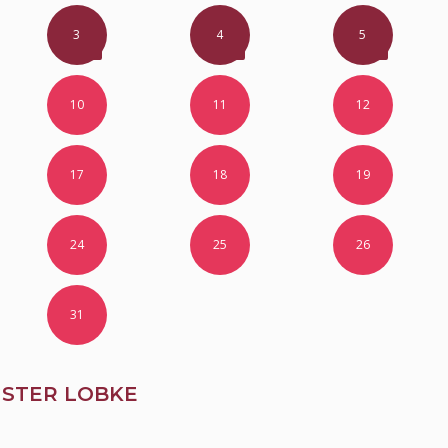
3
4
5
10
11
12
17
18
19
24
25
26
31
STER LOBKE